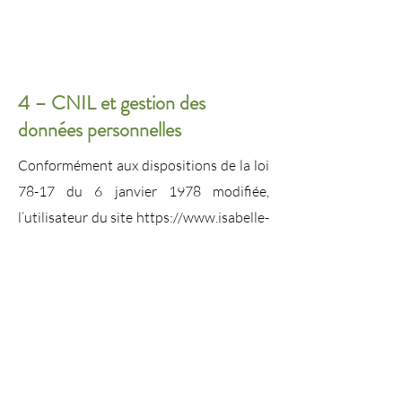
4 – CNIL et gestion des
données personnelles
Conformément aux dispositions de la loi
78-17 du 6 janvier 1978 modifiée,
l’utilisateur du site
https://www.isabelle-
gautier-naturopathe.fr
dispose d’un
droit d’accès, de modification et de
suppression des informations collectées.
Pour exercer ce droit, envoyez un
message à notre Délégué à la Protection
des Données :
Isabelle Gautier –
eirvald.naturo@gmail.com
.