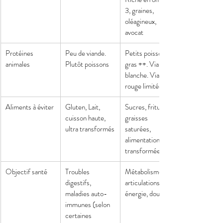
3, graines, 
oléagineux, 
avocat
Protéines 
Peu de viande. 
Petits poissons 
animales
Plutôt poissons
gras ++. Viande 
blanche. Viande 
rouge limitée
Aliments à éviter
Gluten, Lait, 
Sucres, fritures, 
cuisson haute, 
graisses 
ultra transformés
saturées, 
alimentation 
transformée
Objectif santé
Troubles 
Métabolisme, 
digestifs, 
articulations, 
maladies auto-
énergie, douleurs
immunes (selon 
certaines 