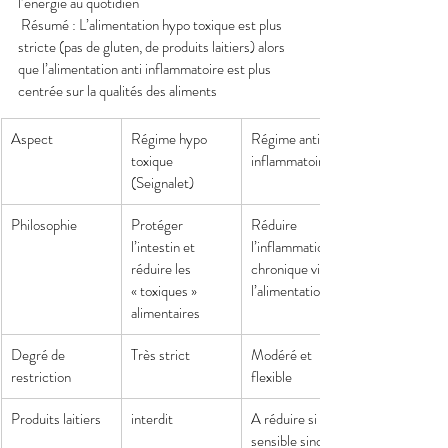
l’énergie au quotidien
 Résumé : L’alimentation hypo toxique est plus 
stricte (pas de gluten, de produits laitiers) alors 
que l’alimentation anti inflammatoire est plus 
centrée sur la qualités des aliments
Aspect
Régime hypo 
Régime anti-
toxique 
inflammatoire
(Seignalet)
Philosophie
Protéger 
Réduire 
l’intestin et 
l’inflammation 
réduire les 
chronique via 
« toxiques » 
l’alimentation
alimentaires
Degré de 
Très strict
Modéré et 
restriction
flexible
Produits laitiers
interdit
A réduire si 
sensible sinon 