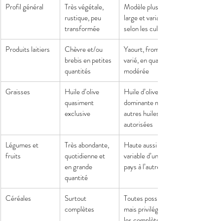
Profil général
Très végétale, 
Modèle plus 
rustique, peu 
large et variable 
transformée
selon les cultures
Produits laitiers
Chèvre et/ou 
Yaourt, fromage 
brebis en petites 
varié, en quantité 
quantités
modérée
Graisses
Huile d’olive 
Huile d’olive 
quasiment 
dominante mais 
exclusive
autres huiles 
autorisées
Légumes et 
Très abondante, 
Haute aussi mais 
fruits
quotidienne et 
variable d’un 
en grande 
pays à l’autre
quantité
Céréales
Surtout 
Toutes possibles 
complètes
mais privilégier 
les complètes