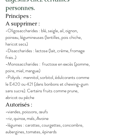
personnes.
Principes :
A supprimer :
-Oligosaccharides : blé, seigle, ail, oignon, 
poireau, légumineuses (lentilles, pois chiche, 
haricot secs)
-Disaccharides : lactose (lait, crème, fromage 
frais..)
-Monosaccharides :  fructose en excès (pomme, 
poire, miel, mangue)
-Polyols : mannitol, sorbitol, édulcorants comme 
le E420 ou 421 (dans bonbons et chewing-gum 
sans sucre). Certains fruits comme prune, 
abricot ou pêche
Autorisés :
-viandes, poissons, œufs
-riz, quinoa, maïs, Avoine
-légumes : carottes, courgettes, concombre, 
aubergines, tomates, épinards