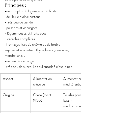
Principes :
-encore plus de légumes et de fruits
-de l’huile d’olive partout
-Très peu de viande
-poissons et escargots
- légumineuses et fruits secs
- céréales complètes
-fromages frais de chèvre ou de brebis
-épices et aromates : thym, basilic, curcuma, 
menthe, anis…
-un peu de vin rouge
-très peu de sucre. Le seul autorisé c’est le miel
Aspect
Alimentation 
Alimentation 
crétoise
méditéranéenne
Origine
Crète (avant 
Tousles pays du 
1950)
bassin 
méditerranéen