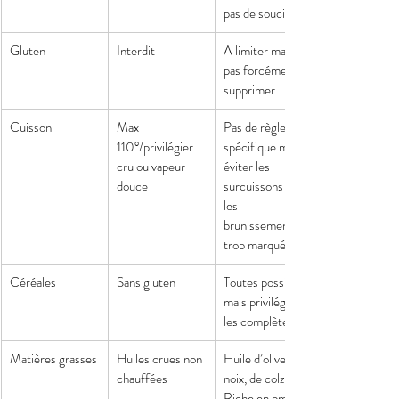
pas de soucis
Gluten
Interdit
A limiter mais 
pas forcément à 
supprimer
Cuisson
Max 
Pas de règle 
110°/privilégier 
spécifique mais 
cru ou vapeur 
éviter les 
douce
surcuissons et 
les 
brunissements 
trop marqués
Céréales
Sans gluten
Toutes possibles 
mais privilégier 
les complètes
Matières grasses
Huiles crues non 
Huile d’olive de 
chauffées
noix, de colza…
Riche en oméga 