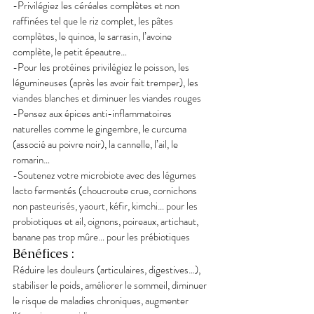
-Privilégiez les céréales complètes et non 
raffinées tel que le riz complet, les pâtes 
complètes, le quinoa, le sarrasin, l’avoine 
complète, le petit épeautre…
-Pour les protéines privilégiez le poisson, les 
légumineuses (après les avoir fait tremper), les 
viandes blanches et diminuer les viandes rouges
-Pensez aux épices anti-inflammatoires 
naturelles comme le gingembre, le curcuma 
(associé au poivre noir), la cannelle, l’ail, le 
romarin…
-Soutenez votre microbiote avec des légumes 
lacto fermentés (choucroute crue, cornichons 
non pasteurisés, yaourt, kéfir, kimchi… pour les 
probiotiques et ail, oignons, poireaux, artichaut, 
banane pas trop mûre… pour les prébiotiques
Bénéfices :
Réduire les douleurs (articulaires, digestives…), 
stabiliser le poids, améliorer le sommeil, diminuer 
le risque de maladies chroniques, augmenter 