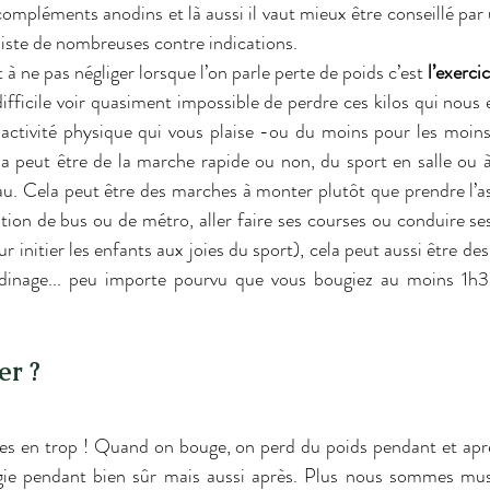
compléments anodins et là aussi il vaut mieux être conseillé par
xiste de nombreuses contre indications.
à ne pas négliger lorsque l’on parle perte de poids c’est 
l’exerci
 difficile voir quasiment impossible de perdre ces kilos qui nou
 activité physique qui vous plaise -ou du moins pour les moins 
a peut être de la marche rapide ou non, du sport en salle ou à l
au. Cela peut être des marches à monter plutôt que prendre l’a
tion de bus ou de métro, aller faire ses courses ou conduire ses 
ur initier les enfants aux joies du sport), cela peut aussi être des
ardinage... peu importe pourvu que vous bougiez au moins 1h3
er ?
ies en trop ! Quand on bouge, on perd du poids pendant et aprè
ie pendant bien sûr mais aussi après. Plus nous sommes musc