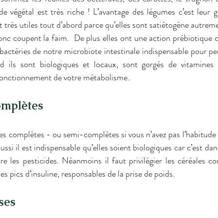
e végétal est très riche ! L’avantage des légumes c’est leur g
nt très utiles tout d’abord parce qu’elles sont satiétogène autremen
donc coupent la faim.  De plus elles ont une action prébiotique c’e
bactéries de notre microbiote intestinale indispensable pour per
d ils sont biologiques et locaux, sont gorgés de vitamines 
fonctionnement de votre métabolisme.
omplètes
es complètes - ou semi-complètes si vous n’avez pas l’habitude p
ussi il est indispensable qu’elles soient biologiques car c’est dan
re les pesticides. Néanmoins il faut privilégier les céréales 
les pics d’insuline, responsables de la prise de poids.
ses