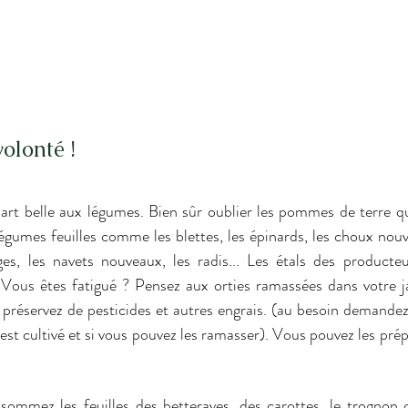
olonté !
part belle aux légumes. Bien sûr oublier les pommes de terre qu
égumes feuilles comme les blettes, les épinards, les choux nouve
ges, les navets nouveaux, les radis... Les étals des producteu
Vous êtes fatigué ? Pensez aux orties ramassées dans votre j
 préservez de pesticides et autres engrais. (au besoin demandez 
t cultivé et si vous pouvez les ramasser). Vous pouvez les prépa
ommez les feuilles des betteraves, des carottes, le trognon ou