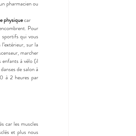
 un pharmacien ou 
ce physique 
car
s encombrent. Pour 
sportifs qui vous 
’extérieur, sur la 
scenseur, marcher 
enfants à vélo (il 
 danses de salon à 
0 à 2 heures par 
s car les muscles 
lés et plus nous 