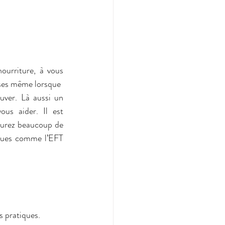
ourriture, à vous 
oses même lorsque
uver. Là aussi un 
s aider. Il est 
aurez beaucoup de 
iques comme l’EFT 
s pratiques.