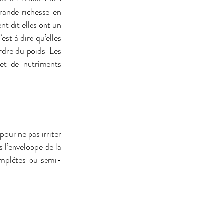
rande richesse en 
t dit elles ont un 
st à dire qu’elles 
dre du poids. Les 
et de nutriments 
our ne pas irriter 
s l’enveloppe de la 
complètes ou semi-