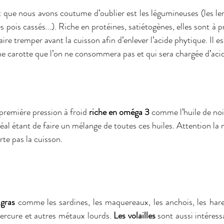
que nous avons coutume d’oublier est les légumineuses (les lenti
es pois cassés...). Riche en protéines, satiétogènes, elles sont à pri
aire tremper avant la cuisson afin d’enlever l’acide phytique. Il es
une carotte que l’on ne consommera pas et qui sera chargée d’aci
 première pression à froid 
riche en oméga 3 
comme l’huile de noi
déal étant de faire un mélange de toutes ces huiles. Attention la 
rte pas la cuisson.
 gras 
comme les sardines, les maquereaux, les anchois, les haren
ercure et autres métaux lourds. 
Les volailles
 sont aussi intéress