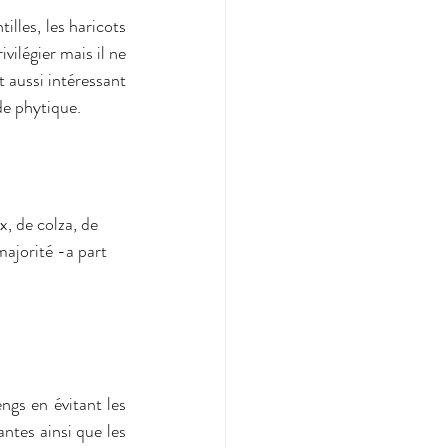
lles, les haricots 
vilégier mais il ne 
t aussi intéressant 
de phytique.
x, de colza, de
majorité -a part
gs en évitant les 
antes ainsi que les 